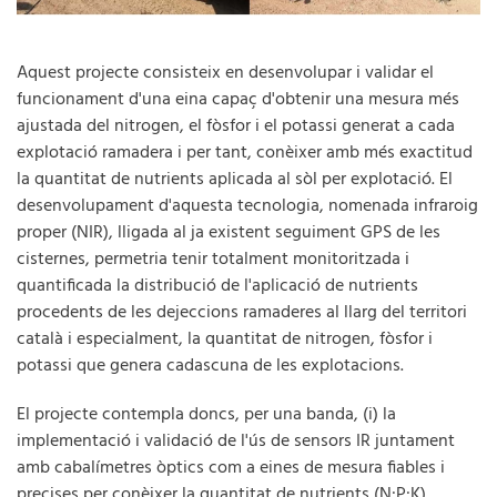
Aquest projecte consisteix en desenvolupar i validar el
funcionament d'una eina capaç d'obtenir una mesura més
ajustada del nitrogen, el fòsfor i el potassi generat a cada
explotació ramadera i per tant, conèixer amb més exactitud
la quantitat de nutrients aplicada al sòl per explotació. El
desenvolupament d'aquesta tecnologia, nomenada infraroig
proper (NIR), lligada al ja existent seguiment GPS de les
cisternes, permetria tenir totalment monitoritzada i
quantificada la distribució de l'aplicació de nutrients
procedents de les dejeccions ramaderes al llarg del territori
català i especialment, la quantitat de nitrogen, fòsfor i
potassi que genera cadascuna de les explotacions.
El projecte contempla doncs, per una banda, (i) la
implementació i validació de l'ús de sensors IR juntament
amb cabalímetres òptics com a eines de mesura fiables i
precises per conèixer la quantitat de nutrients (N:P:K)