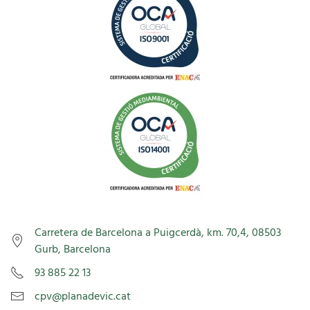
Carretera de Barcelona a Puigcerdà, km. 70,4, 08503
Gurb, Barcelona
93 885 22 13
cpv@planadevic.cat