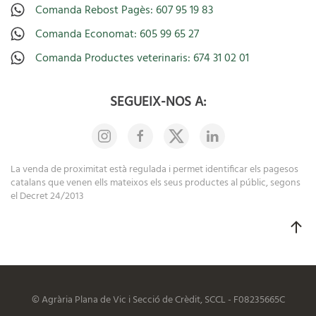
Comanda Rebost Pagès: 607 95 19 83
Comanda Economat: 605 99 65 27
Comanda Productes veterinaris: 674 31 02 01
SEGUEIX-NOS A:
La venda de proximitat està regulada i permet identificar els pagesos
catalans que venen ells mateixos els seus productes al públic, segons
el Decret 24/2013
© Agrària Plana de Vic i Secció de Crèdit, SCCL - F08235665C